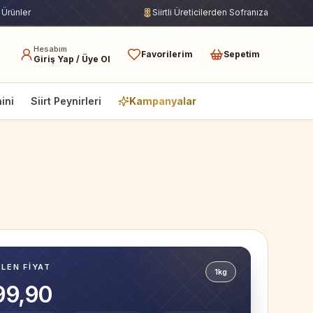
 Ürünler
Siirtli Üreticilerden Sofranıza
Hesabım
Favorilerim
Sepetim
Giriş Yap / Üye Ol
hini
Siirt Peynirleri
Kampanyalar
ILEN FIYAT
1kg
99,90