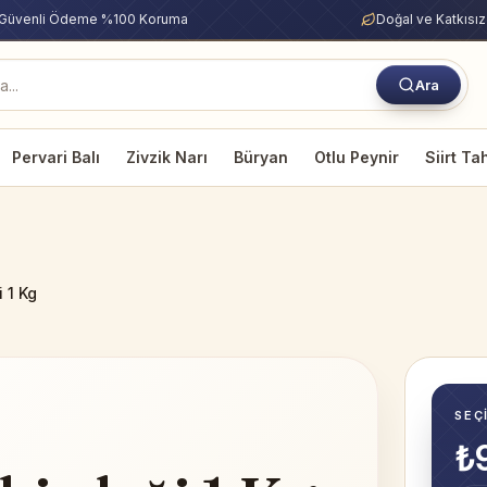
Güvenli Ödeme %100 Koruma
Doğal ve Katkısız
Ara
Pervari Balı
Zivzik Narı
Büryan
Otlu Peynir
Siirt Ta
 1 Kg
SEÇ
₺