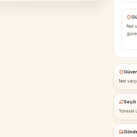
Gü
Net s
güve
Güven
Net varya
Seçili
Yöresel 
Gönd