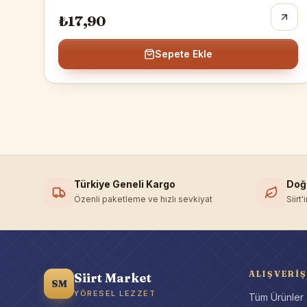
₺17,90
Sepete Ekle
Türkiye Geneli Kargo
Doğ
Özenli paketleme ve hızlı sevkiyat
Siirt
ALIŞVERIŞ
Siirt Market
SM
YÖRESEL LEZZET
Tüm Ürünler