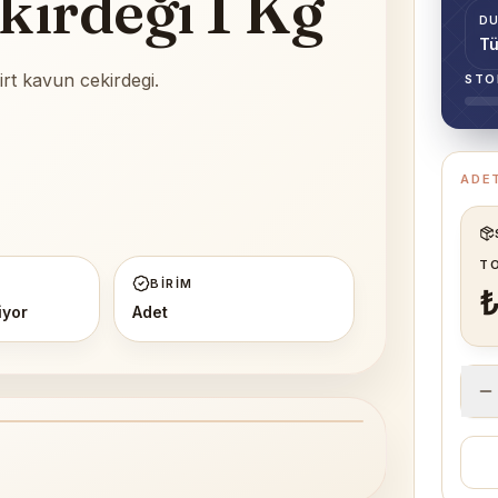
kirdeği 1 Kg
D
Tü
irt kavun cekirdegi.
STO
ADE
T
BIRIM
₺
iyor
Adet
1
/
1