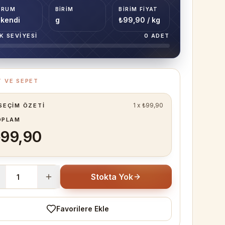
URUM
BIRIM
BIRIM FIYAT
kendi
g
₺99,90 / kg
K SEVIYESI
0
ADET
T VE SEPET
1
x
₺99,90
SEÇIM ÖZETI
OPLAM
99,90
Stokta Yok
Favorilere Ekle