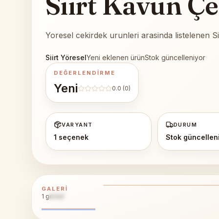
Siirt Kavun Çe
Yoresel cekirdek urunleri arasinda listelenen Si
Siirt Yöresel
Yeni eklenen ürün
Stok güncelleniyor
DEĞERLENDIRME
Yeni
0.0
(0)
VARYANT
DURUM
1 seçenek
Stok güncellen
DETAY GÖRÜNÜM
Siirt kavun cekirdegi 1 kg
GALERI
1
görsel
1
ÜRÜN GALERISI