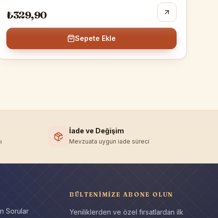
₺329,90
Sepete Ekle
İade ve Değişim
ı
Mevzuata uygun iade süreci
BÜLTENIMIZE ABONE OLUN
n Sorular
Yeniliklerden ve özel fırsatlardan ilk