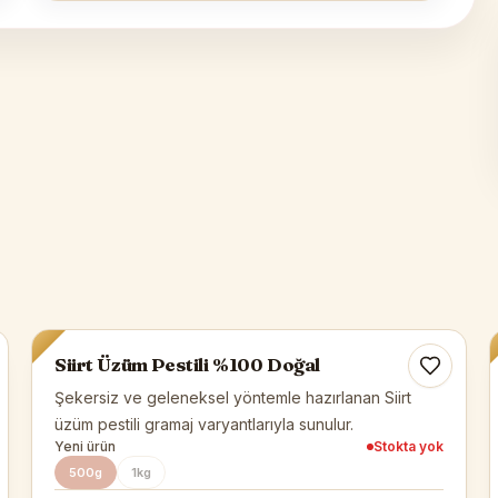
Siirt Yöresel
Tükendi
Siirt Üzüm Pestili %100 Doğal
Şekersiz ve geleneksel yöntemle hazırlanan Siirt
üzüm pestili gramaj varyantlarıyla sunulur.
Yeni ürün
Stokta yok
500g
1kg