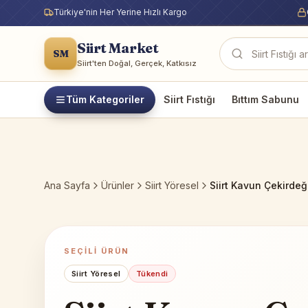
Türkiye'nin Her Yerine Hızlı Kargo
Siirt Market
SM
Ürün ara
Siirt'ten Doğal, Gerçek, Katkısız
Tüm Kategoriler
Siirt Fıstığı
Bıttım Sabunu
Ana Sayfa
Ürünler
Siirt Yöresel
Siirt Kavun Çekirdeği
SEÇILI ÜRÜN
Siirt Yöresel
Tükendi