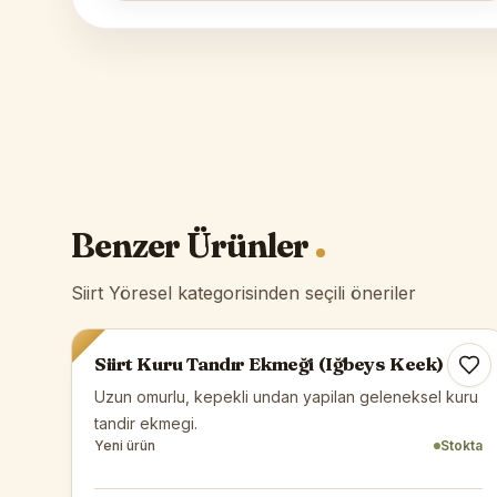
Benzer Ürünler
Siirt Yöresel kategorisinden seçili öneriler
Siirt Yöresel
Siirt Kuru Tandır Ekmeği (Iğbeys Keek)
Uzun omurlu, kepekli undan yapilan geleneksel kuru
tandir ekmegi.
Yeni ürün
Stokta