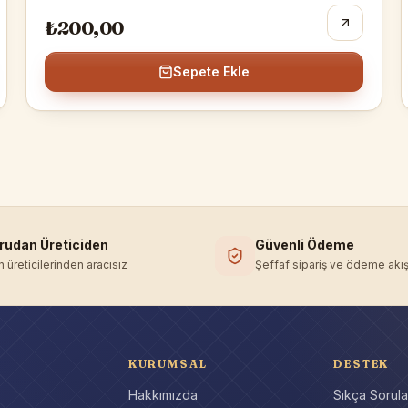
₺200,00
Sepete Ekle
rudan Üreticiden
Güvenli Ödeme
'in üreticilerinden aracısız
Şeffaf sipariş ve ödeme akış
KURUMSAL
DESTEK
Hakkımızda
Sıkça Sorula