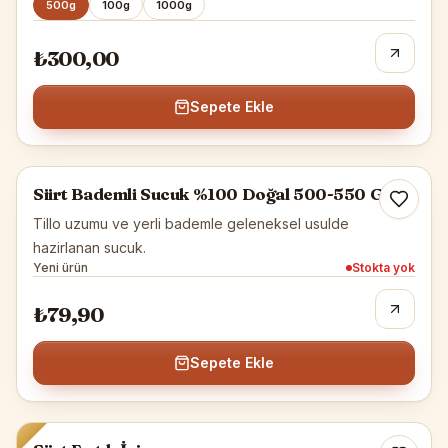
500g
100g
1000g
₺300,00
Sepete Ekle
Siirt Yöresel
Siirt Bademli Sucuk %100 Doğal 500-550 Gr
Tükendi
Tillo uzumu ve yerli bademle geleneksel usulde
hazirlanan sucuk.
Yeni ürün
Stokta yok
₺79,90
Sepete Ekle
Siirt Fıstığı