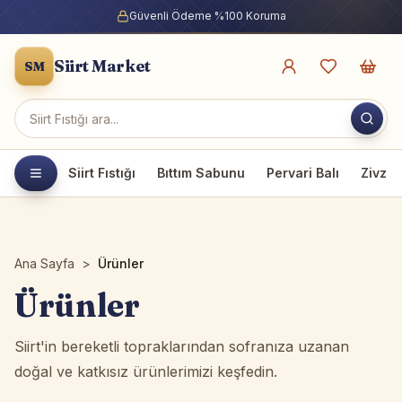
Güvenli Ödeme %100 Koruma
Siirt Market
SM
Ürün ara
Siirt Fıstığı
Bıttım Sabunu
Pervari Balı
Zivzik
Ana Sayfa
>
Ürünler
Ürünler
Siirt'in bereketli topraklarından sofranıza uzanan
doğal ve katkısız ürünlerimizi keşfedin.