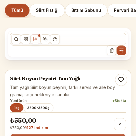
Tümü
Siirt Fıstığı
Bıttım Sabunu
Pervari Ba
Siirt Peynirleri
Siirt Koyun Peyniri Tam Yağlı
-%
27
Tam yağlı Siirt koyun peyniri, farklı servis ve aile boy
gramaj seçenekleriyle sunulur.
Yeni ürün
Stokta
1kg
3500-3800g
₺550,00
₺750,00
%
27
indirim