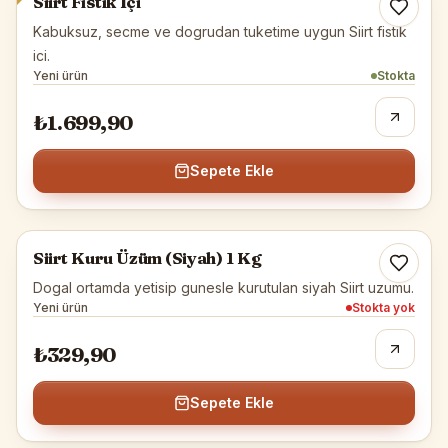
Siirt Fıstık İçi
Kabuksuz, secme ve dogrudan tuketime uygun Siirt fistik
ici.
Yeni ürün
Stokta
₺1.699,90
Sepete Ekle
Siirt Yöresel
Siirt Kuru Üzüm (Siyah) 1 Kg
Tükendi
Dogal ortamda yetisip gunesle kurutulan siyah Siirt uzumu.
Yeni ürün
Stokta yok
₺329,90
Sepete Ekle
Siirt Peynirleri