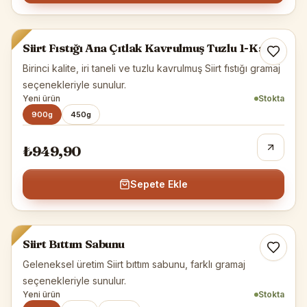
Siirt Fıstığı
Siirt Fıstığı Ana Çıtlak Kavrulmuş Tuzlu 1-Kalite
Birinci kalite, iri taneli ve tuzlu kavrulmuş Siirt fıstığı gramaj
seçenekleriyle sunulur.
Yeni ürün
Stokta
900g
450g
₺949,90
Sepete Ekle
Bıttım Sabunu
Siirt Bıttım Sabunu
Geleneksel üretim Siirt bıttım sabunu, farklı gramaj
seçenekleriyle sunulur.
Yeni ürün
Stokta