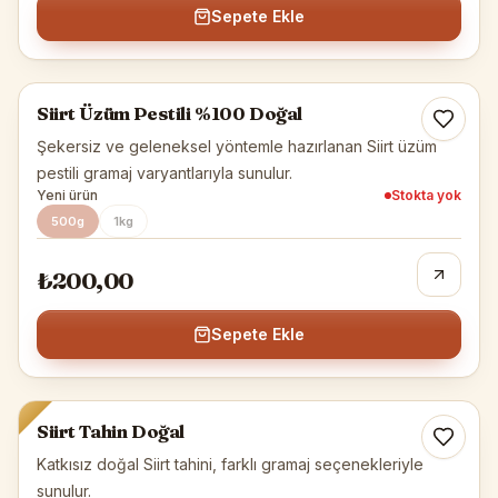
Sepete Ekle
Siirt Yöresel
Siirt Üzüm Pestili %100 Doğal
Tükendi
Şekersiz ve geleneksel yöntemle hazırlanan Siirt üzüm
pestili gramaj varyantlarıyla sunulur.
Yeni ürün
Stokta yok
500g
1kg
₺200,00
Sepete Ekle
Siirt Tahini
Siirt Tahin Doğal
Katkısız doğal Siirt tahini, farklı gramaj seçenekleriyle
sunulur.