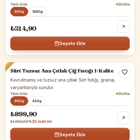
Yeni ürün
Stokta
900g
1880g
₺214,90
Sepete Ekle
Siirt Fıstığı
Siirt Tuzsuz Ana Çıtlak Çiğ Fıstığı 1-Kalite
-%
25
Kavrulmamış ve tuzsuz ana çıtlak Siirt fıstığı, gramaj
varyantlarıyla sunulur.
Yeni ürün
Stokta
900g
450g
₺899,90
₺1.200,00
%
25
indirim
Sepete Ekle