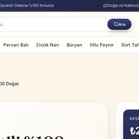
Güvenli Ödeme %100 Koruma
Doğal ve Katkısız
Ara
Pervari Balı
Zivzik Narı
Büryan
Otlu Peynir
Siirt Ta
100 Doğal
SEÇ
₺