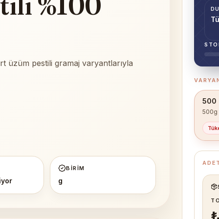
tili %100
D
Tü
STO
rt üzüm pestili gramaj varyantlarıyla
VARYAN
500 
500g
Tük
ADE
BIRIM
iyor
g
T
₺