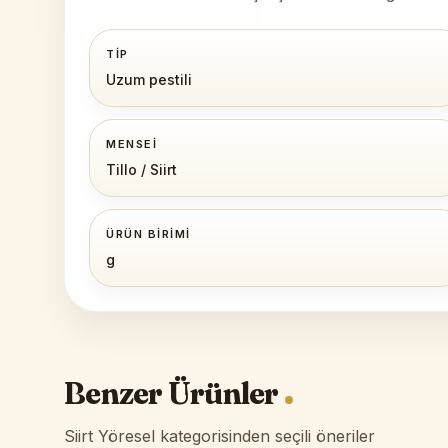
TIP
Uzum pestili
MENSEI
Tillo / Siirt
ÜRÜN BIRIMI
g
Benzer Ürünler
Siirt Yöresel kategorisinden seçili öneriler
Siirt Yöresel