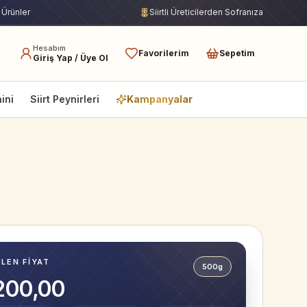
 Ürünler
Siirtli Üreticilerden Sofranıza
Hesabım
Favorilerim
Sepetim
Giriş Yap / Üye Ol
hini
Siirt Peynirleri
Kampanyalar
ILEN FIYAT
500g
200,00