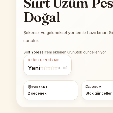
Siirt Üzüm Pes
Doğal
Şekersiz ve geleneksel yöntemle hazırlanan Sii
sunulur.
Siirt Yöresel
Yeni eklenen ürün
Stok güncelleniyor
DEĞERLENDIRME
Yeni
0.0
(0)
VARYANT
DURUM
2 seçenek
Stok güncellen
DETAY GÖRÜNÜM
Siirt Üzüm Pestili %100 Doğal