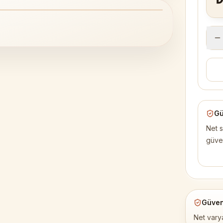
1
/
1
Gü
Net s
güve
Güven
Net varya