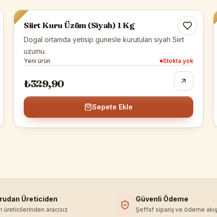
Tükendi
Siirt Kuru Üzüm (Siyah) 1 Kg
Dogal ortamda yetisip gunesle kurutulan siyah Siirt
uzumu.
Yeni ürün
Stokta yok
₺329,90
Sepete Ekle
rudan Üreticiden
Güvenli Ödeme
'in üreticilerinden aracısız
Şeffaf sipariş ve ödeme akış