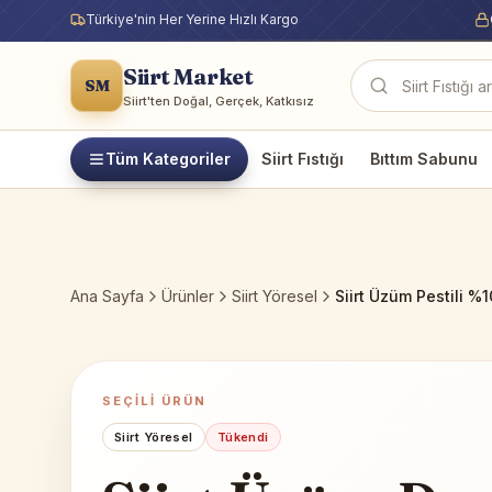
Türkiye'nin Her Yerine Hızlı Kargo
Siirt Market
SM
Ürün ara
Siirt'ten Doğal, Gerçek, Katkısız
Tüm Kategoriler
Siirt Fıstığı
Bıttım Sabunu
Ana Sayfa
Ürünler
Siirt Yöresel
Siirt Üzüm Pestili %
SEÇILI ÜRÜN
Siirt Yöresel
Tükendi