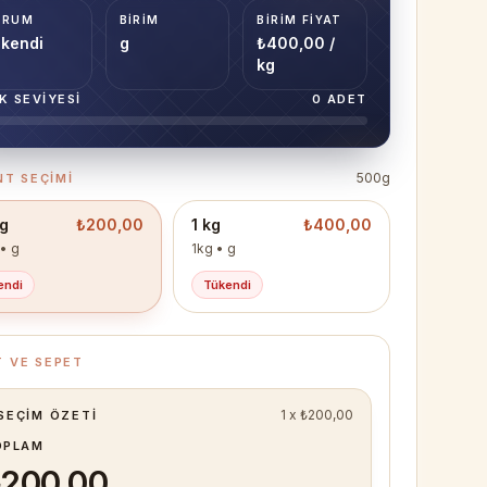
URUM
BIRIM
BIRIM FIYAT
kendi
g
₺400,00 /
kg
K SEVIYESI
0
ADET
500g
T SEÇIMI
g
₺200,00
1 kg
₺400,00
• g
1kg
• g
endi
Tükendi
T VE SEPET
1
x
₺200,00
SEÇIM ÖZETI
OPLAM
200,00