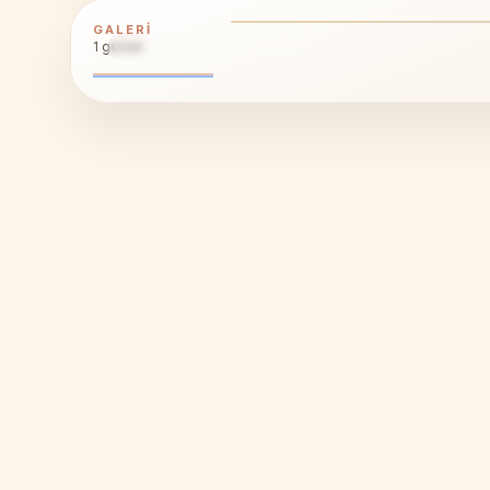
GALERI
1
görsel
1
ÜRÜN GALERISI