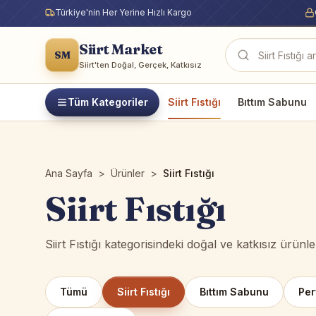
Türkiye'nin Her Yerine Hızlı Kargo
Siirt Market
SM
Ürün ara
Siirt'ten Doğal, Gerçek, Katkısız
Tüm Kategoriler
Siirt Fıstığı
Bıttım Sabunu
Ana Sayfa
>
Ürünler
>
Siirt Fıstığı
Siirt Fıstığı
Siirt Fıstığı kategorisindeki doğal ve katkısız ürünle
Tümü
Siirt Fıstığı
Bıttım Sabunu
Per