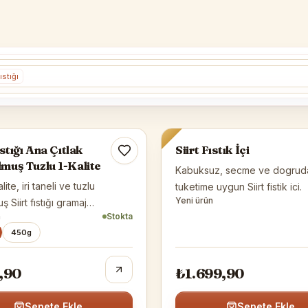
Fıstığı
ğı
Siirt Fıstığı
ıstığı Ana Çıtlak
Siirt Fıstık İçi
muş Tuzlu 1-Kalite
Kabuksuz, secme ve dogrud
alite, iri taneli ve tuzlu
tuketime uygun Siirt fistik ici.
Yeni ürün
 Siirt fıstığı gramaj
n
Stokta
eriyle sunulur.
450g
,90
₺1.699,90
Sepete Ekle
Sepete Ekle