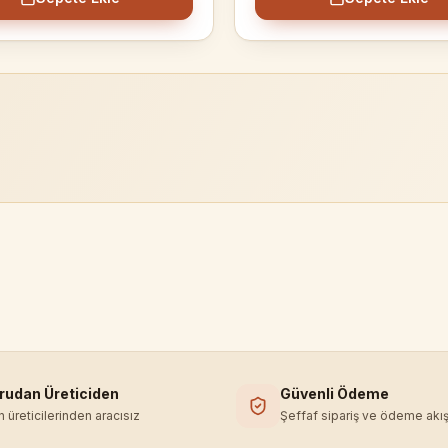
rudan Üreticiden
Güvenli Ödeme
'in üreticilerinden aracısız
Şeffaf sipariş ve ödeme akış