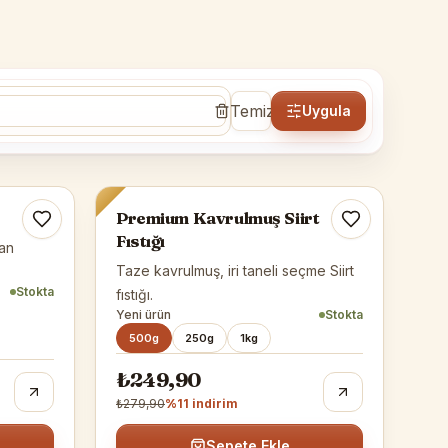
Temizle
Uygula
Siirt Fıstığı
-%
11
Premium Kavrulmuş Siirt
Fıstığı
an
Taze kavrulmuş, iri taneli seçme Siirt
Stokta
fıstığı.
Yeni ürün
Stokta
500g
250g
1kg
₺249,90
₺279,90
%
11
indirim
Sepete Ekle