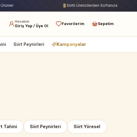
 Ürünler
Siirtli Üreticilerden Sofranıza
Hesabım
Favorilerim
Sepetim
Giriş Yap / Üye Ol
hini
Siirt Peynirleri
Kampanyalar
rt Tahini
Siirt Peynirleri
Siirt Yöresel