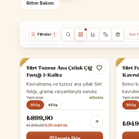
Bıttım Bakımı
Filtreler
1
Siirt 
Siirt Fıstığı
Siirt Fıstı
-%
25
Siirt Tuzsuz Ana Çıtlak Çiğ
Siirt F
Fıstığı 1-Kalite
Kavrul
Kavrulmamış ve tuzsuz ana çıtlak Siirt
Birinci k
fıstığı, gramaj varyantlarıyla sunulur.
kavrulmuş
Yeni ürün
Stokta
Yeni ürü
seçenekl
900g
450g
900g
₺899,90
₺949
₺1.200,00
%
25
indirim
Sepete Ekle