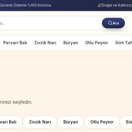
Güvenli Ödeme %100 Koruma
Doğal ve Katkısız
Ara
Pervari Balı
Zivzik Narı
Büryan
Otlu Peynir
Siirt Ta
rimizi keşfedin.
vari Balı
Zivzik Narı
Büryan
Otlu Peynir
Sii