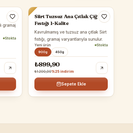
-%
25
Siirt Tuzsuz Ana Çıtlak Çiğ
Fıstığı 1-Kalite
klı gramaj
Kavrulmamış ve tuzsuz ana çıtlak Siirt
Stokta
fıstığı, gramaj varyantlarıyla sunulur.
Yeni ürün
Stokta
900g
450g
₺899,90
₺1.200,00
%
25
indirim
Sepete Ekle