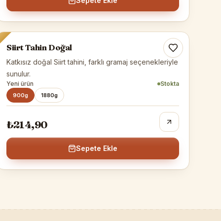
Sepete Ekle
Siirt Tahini
Siirt Tahin Doğal
Katkısız doğal Siirt tahini, farklı gramaj seçenekleriyle
sunulur.
Yeni ürün
Stokta
900g
1880g
₺214,90
Sepete Ekle