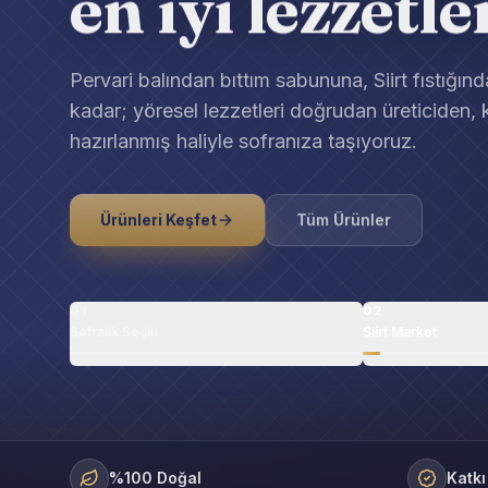
en iyi lezzetle
Pervari balından bıttım sabununa, Siirt fıstığın
kadar; yöresel lezzetleri doğrudan üreticiden, 
hazırlanmış haliyle sofranıza taşıyoruz.
Ürünleri Keşfet
Tüm Ürünler
01
02
Sofralık Seçki
Siirt Market
%100 Doğal
Katkı