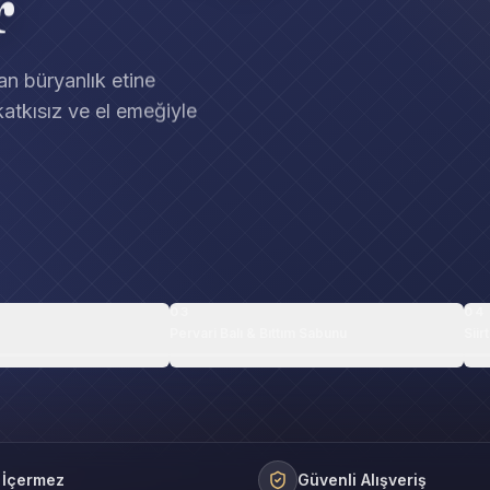
r
dan büryanlık etine
katkısız ve el emeğiyle
03
04
Pervari Balı & Bıttım Sabunu
Siirt
 İçermez
Güvenli Alışveriş