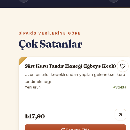
SIPARIŞ VERILERINE GÖRE
Çok Satanlar
Siirt Yöresel
Siirt Kuru Tandır Ekmeği (Iğbeys Keek)
Uzun omurlu, kepekli undan yapilan geleneksel kuru
tandir ekmegi.
Yeni ürün
Stokta
₺17,90