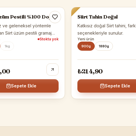
Tükendi
Üzüm Pestili %100 Doğal
Siirt Tahin Doğal
z ve geleneksel yöntemle
Katkısız doğal Siirt tahini, far
an Siirt üzüm pestili gramaj
seçenekleriyle sunulur.
n
Stokta yok
Yeni ürün
arıyla sunulur.
1kg
900g
1880g
,00
₺214,90
Sepete Ekle
Sepete Ekle