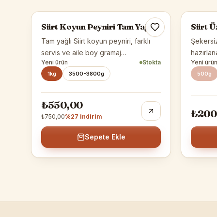
-%
27
Siirt Koyun Peyniri Tam Yağlı
Siirt 
Tam yağlı Siirt koyun peyniri, farklı
Şekersi
servis ve aile boy gramaj
hazırlan
Yeni ürün
Stokta
Yeni ürü
seçenekleriyle sunulur.
varyantl
1kg
3500-3800g
500g
₺550,00
₺200
₺750,00
%
27
indirim
Sepete Ekle