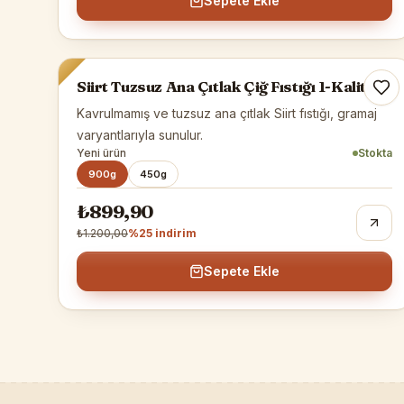
Sepete Ekle
Siirt Fıstığı
-%
25
Siirt Tuzsuz Ana Çıtlak Çiğ Fıstığı 1-Kalite
Kavrulmamış ve tuzsuz ana çıtlak Siirt fıstığı, gramaj
varyantlarıyla sunulur.
Yeni ürün
Stokta
900g
450g
₺899,90
₺1.200,00
%
25
indirim
Sepete Ekle