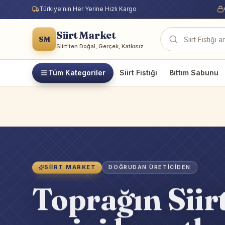
Türkiye'nin Her Yerine Hızlı Kargo
Siirt Market
SM
Ürün ara
Siirt'ten Doğal, Gerçek, Katkısız
Tüm Kategoriler
Siirt Fıstığı
Bıttım Sabunu
SIIRT MARKET
DOĞRUDAN ÜRETICIDEN
Toprağın Siirt