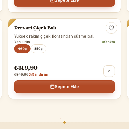
Sepete Ekle
Pervari Balı
-%
9
Pervari Çiçek Balı
Yüksek rakım çiçek florasından süzme bal.
Yeni ürün
Stokta
460g
850g
₺319,90
₺349,90
%
9
indirim
Sepete Ekle