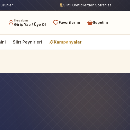
 Ürünler
Siirtli Üreticilerden Sofranıza
Hesabım
Favorilerim
Sepetim
Giriş Yap / Üye Ol
hini
Siirt Peynirleri
Kampanyalar