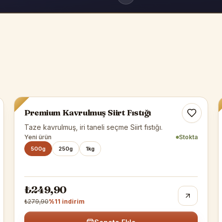
Siirt Fıstığı
-%
11
Premium Kavrulmuş Siirt Fıstığı
Taze kavrulmuş, iri taneli seçme Siirt fıstığı.
Yeni ürün
Stokta
500g
250g
1kg
₺249,90
₺279,90
%
11
indirim