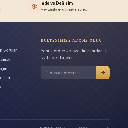
İade ve Değişim
ı
Mevzuata uygun iade süreci
BÜLTENIMIZE ABONE OLUN
n Sorular
Yeniliklerden ve özel fırsatlardan ilk
siz haberdar olun.
slimat
işim
E-posta adresiniz
emleri
i