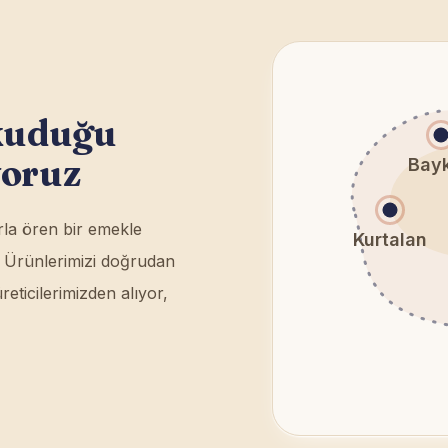
okuduğu
yoruz
Bay
bırla ören bir emekle
Kurtalan
z. Ürünlerimizi doğrudan
reticilerimizden alıyor,