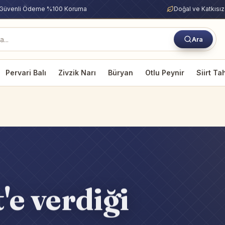
Güvenli Ödeme %100 Koruma
Doğal ve Katkısız
Ara
Pervari Balı
Zivzik Narı
Büryan
Otlu Peynir
Siirt Ta
'e verdiği