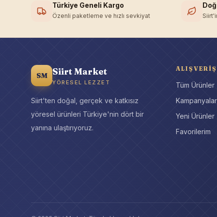
Türkiye Geneli Kargo
Doğ
Özenli paketleme ve hızlı sevkiyat
Siirt
ALIŞVERIŞ
Siirt Market
SM
YÖRESEL LEZZET
Tüm Ürünler
Siirt'ten doğal, gerçek ve katkısız
Kampanyala
yöresel ürünleri Türkiye'nin dört bir
Yeni Ürünler
yanına ulaştırıyoruz.
Favorilerim