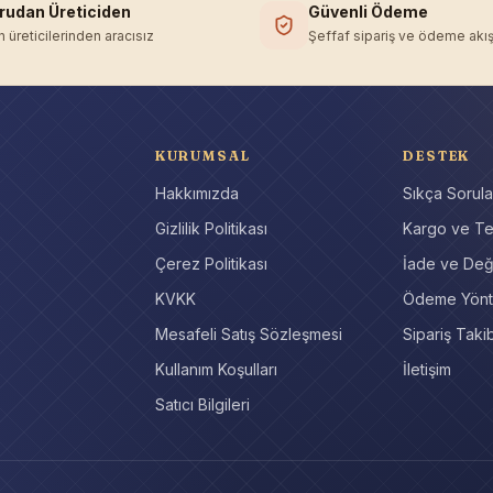
rudan Üreticiden
Güvenli Ödeme
'in üreticilerinden aracısız
Şeffaf sipariş ve ödeme akış
KURUMSAL
DESTEK
Hakkımızda
Sıkça Sorula
r
Gizlilik Politikası
Kargo ve Te
Çerez Politikası
İade ve Değ
KVKK
Ödeme Yönt
Mesafeli Satış Sözleşmesi
Sipariş Takib
Kullanım Koşulları
İletişim
Satıcı Bilgileri