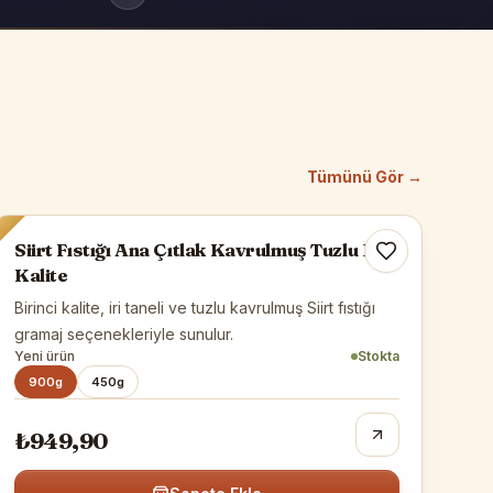
Tümünü Gör →
Siirt Fıstığı
Siirt Fıstığı Ana Çıtlak Kavrulmuş Tuzlu 1-
Kalite
Birinci kalite, iri taneli ve tuzlu kavrulmuş Siirt fıstığı
gramaj seçenekleriyle sunulur.
Yeni ürün
Stokta
900g
450g
₺949,90