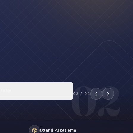
02
 Fıstığı
02
/
04
Özenli Paketleme