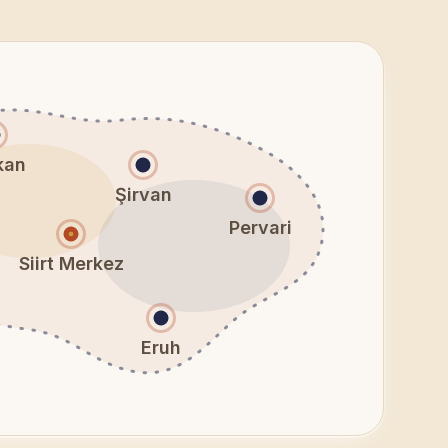
kan
Şirvan
Pervari
Siirt Merkez
Eruh