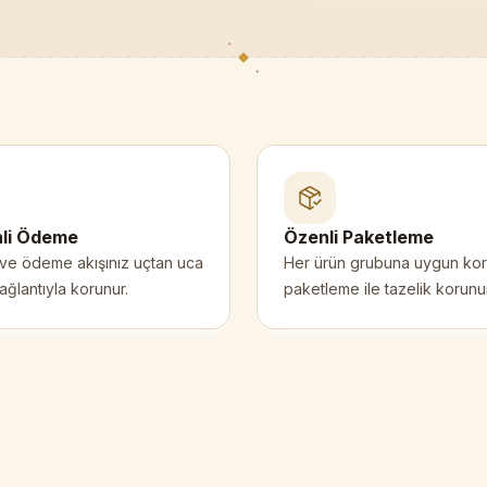
li Ödeme
Özenli Paketleme
 ve ödeme akışınız uçtan uca
Her ürün grubuna uygun ko
bağlantıyla korunur.
paketleme ile tazelik korunur
esel
Siirt Tahini