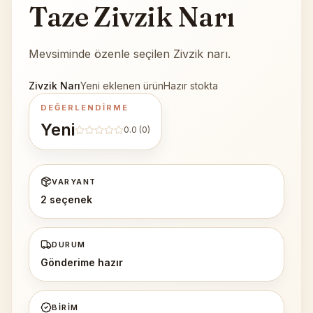
Taze Zivzik Narı
Mevsiminde özenle seçilen Zivzik narı.
Zivzik Narı
Yeni eklenen ürün
Hazır stokta
DEĞERLENDIRME
Yeni
0.0
(0)
VARYANT
2 seçenek
DURUM
Gönderime hazır
BIRIM