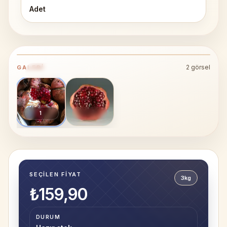
Adet
DETAY GÖRÜNÜM
Zivzik Narı
2
görsel
GALERI
ÜRÜN GALERISI
1
/
2
1
SEÇILEN FIYAT
3kg
₺159,90
DURUM