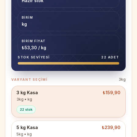
Hazır stok
BIRIM
kg
BIRIM FIYAT
₺53,30 / kg
STOK SEVIYESI
22
ADET
3kg
VARYANT SEÇIMI
3 kg Kasa
₺159,90
3kg
• kg
22 stok
5 kg Kasa
₺239,90
5kg
• kg