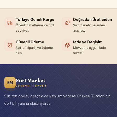
Türkiye Geneli Kargo
Doğrudan Üreticiden
Özenli paketleme ve hızlı
Siirt'in üreticilerinden
sevkiyat
aracısız
Güvenli Ödeme
İade ve Değişim
Şeffaf sipariş ve ödeme
Mevzuata uygun iade
akışı
süreci
Siirt Market
SM
YÖRESEL LEZZET
Siirt'ten doğal, gerçek ve katkısız yöresel ürünleri Türkiye'nin
dört bir yanına ulaştırıyoruz.