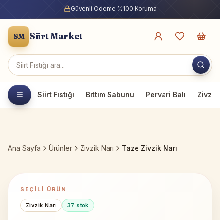
Güvenli Ödeme %100 Koruma
Siirt Market
SM
Ürün ara
Siirt Fıstığı
Bıttım Sabunu
Pervari Balı
Zivzik
Ana Sayfa
Ürünler
Zivzik Narı
Taze Zivzik Narı
SEÇILI ÜRÜN
Zivzik Narı
37
stok