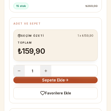
15 stok
₺269,90
ADET VE SEPET
1
x
₺159,90
SEÇIM ÖZETI
TOPLAM
₺159,90
Sepete Ekle
Favorilere Ekle