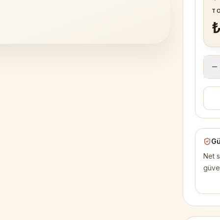
1
/
3
T
₺
Gü
Net s
güve