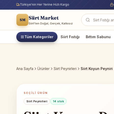
Türkiye'nin Her Yerine Hızlı Kargo
Siirt Market
SM
Ürün ara
Siirt'ten Doğal, Gerçek, Katkısız
Tüm Kategoriler
Siirt Fıstığı
Bıttım Sabunu
Ana Sayfa
Ürünler
Siirt Peynirleri
Siirt Koyun Peyniri
SEÇILI ÜRÜN
Siirt Peynirleri
14
stok