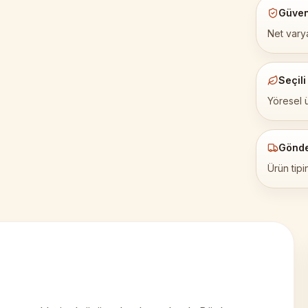
Güven
Net varya
Seçili
Yöresel 
Gönd
Ürün tipi