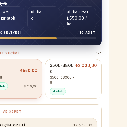
0,00
URUM
BIRIM
BIRIM FIYAT
zır stok
g
₺550,00 /
kg
K SEVIYESI
10
ADET
1kg
T SEÇIMI
3500-3800
₺2.000,00
₺550,00
g
g
3500-3800g
•
g
tok
₺750,00
4 stok
T VE SEPET
1
x
₺550,00
SEÇIM ÖZETI