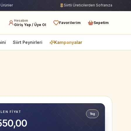
 Ürünler
Siirtli Üreticilerden Sofranıza
Hesabım
Favorilerim
Sepetim
Giriş Yap / Üye Ol
hini
Siirt Peynirleri
Kampanyalar
ILEN FIYAT
1kg
550,00