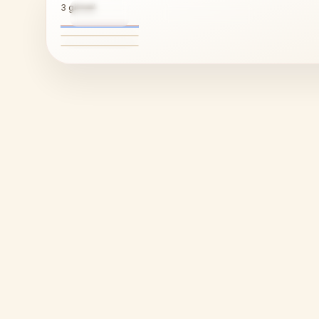
3
görsel
1
ÜRÜN GALERISI